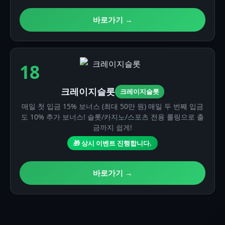
바로가기 →
18
크레이지슬롯
크레이지슬롯
매일 첫 입금 15% 보너스 (최대 50만 원) 매일 두 번째 입금
도 10% 추가 보너스! 슬롯/카지노/스포츠 전용 롤링으로 출
금까지 쉽게!
🎁 상시 이벤트 진행합니다.
바로가기 →