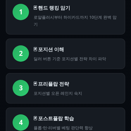
🃏 핸드 랭킹 암기
1
로얄플러시부터 하이카드까지 10단계 완벽 암
기
🃏 포지션 이해
2
딜러 버튼 기준 포지션별 전략 차이 파악
🃏 프리플랍 전략
3
포지션별 오픈 레인지 숙지
🃏 포스트플랍 학습
4
플롭·턴·리버별 베팅 판단력 향상