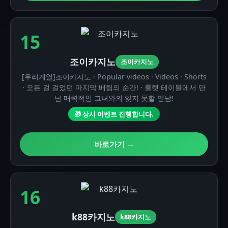
15
조이카지노
조이카지노
[우리계열]조이카지노 · Popular videos · Videos · Shorts
· 모든 걸 걸었던 마지막 배팅의 순간! · 룰렛 테이블에서 만
난 매력적인 그녀와의 잊지 못할 만남!
🎁 상시 이벤트 진행합니다.
바로가기 →
16
k88카지노
k88카지노