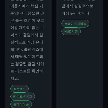
이용자에게 핵심 기
덤에서 실질적으로
준입니다. 중요한 것
가장 유리합니다.
은 롤링 조건이 낮고
스테이크다양성
이용 제한이 없는 보
HUD지원
너스가 홀덤에서 실
질적으로 가장 유리
합니다. 홀덤맥스에
서 매달 업데이트되
는 검증된 홀덤 사이
트 리스트를 확인하
세요.
정선랜드
레이크백비교
플레이어풀