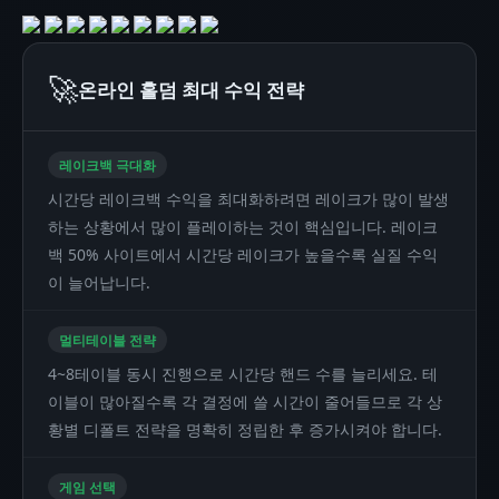
🚀
온라인 홀덤 최대 수익 전략
레이크백 극대화
시간당 레이크백 수익을 최대화하려면 레이크가 많이 발생
하는 상황에서 많이 플레이하는 것이 핵심입니다. 레이크
백 50% 사이트에서 시간당 레이크가 높을수록 실질 수익
이 늘어납니다.
멀티테이블 전략
4~8테이블 동시 진행으로 시간당 핸드 수를 늘리세요. 테
이블이 많아질수록 각 결정에 쓸 시간이 줄어들므로 각 상
황별 디폴트 전략을 명확히 정립한 후 증가시켜야 합니다.
게임 선택