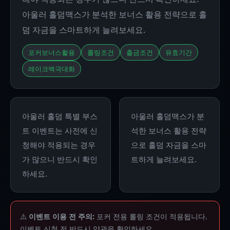
아울러 홀덤맥스가 분석한 보너스 활용 전략으로 홀
덤 자금을 스마트하게 늘려보세요.
포커보너스활용
롤링조건
출금조건
유효기간
레이크백극대화
아울러 홀덤 특별 부스
아울러 홀덤맥스가 분
트 이벤트는 사전에 신
석한 보너스 활용 전략
청해야 적용되는 경우
으로 홀덤 자금을 스마
가 많으니 반드시 확인
트하게 늘려보세요.
하세요.
⚠️
이벤트 이용 전 주의:
포커 전용 롤링 조건이 적용됩니다.
이벤트 신청 전 반드시 약관을 확인하세요.