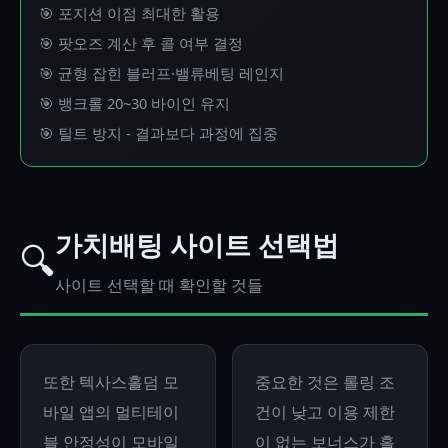
🎯 포지션 이점 최대한 활용
🎯 팟오즈 계산 후 콜 여부 결정
🎯 균형 잡힌 블러프·밸류베팅 레인지
🎯 뱅크롤 20~30 바이인 유지
🎯 틸트 방지 - 결과보다 과정에 집중
가치배팅 사이트 선택법
🔍
사이트 선택할 때 확인할 것들
또한 텍사스홀덤 모
중요한 것은 롤링 조
바일 앱의 멀티테이
건이 낮고 이용 제한
블 안정성이 모바일
이 없는 보너스가 홀