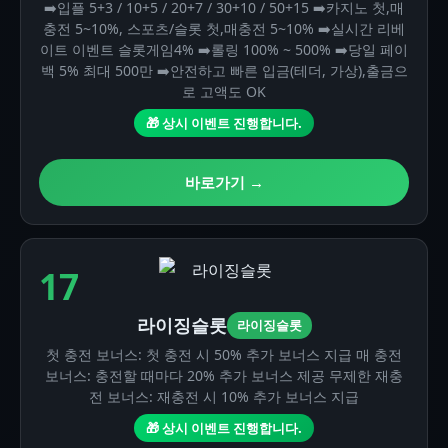
➡️입플 5+3 / 10+5 / 20+7 / 30+10 / 50+15 ➡️카지노 첫,매
충전 5~10%, 스포츠/슬롯 첫,매충전 5~10% ➡️실시간 리베
이트 이벤트 슬롯게임4% ➡️롤링 100% ~ 500% ➡️당일 페이
백 5% 최대 500만 ➡️안전하고 빠른 입금(테더, 가상),출금으
로 고액도 OK
🎁 상시 이벤트 진행합니다.
바로가기 →
17
라이징슬롯
라이징슬롯
첫 충전 보너스: 첫 충전 시 50% 추가 보너스 지급 매 충전
보너스: 충전할 때마다 20% 추가 보너스 제공 무제한 재충
전 보너스: 재충전 시 10% 추가 보너스 지급
🎁 상시 이벤트 진행합니다.