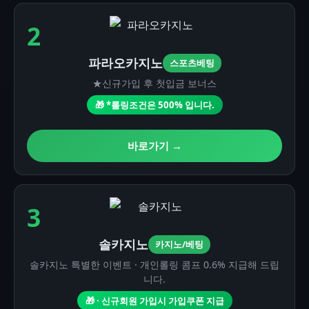
2
파라오카지노
스포츠베팅
★신규가입 후 첫입금 보너스
🎁 *롤링조건은 500% 입니다.
바로가기 →
3
솔카지노
카지노/베팅
솔카지노 특별한 이벤트 · 개인롤링 콤프 0.6% 지급해 드립
니다.
🎁 · 신규회원 가입시 가입쿠폰 지급