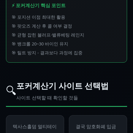
⚡ 포커계산기 핵심 포인트
🎯 포지션 이점 최대한 활용
🎯 팟오즈 계산 후 콜 여부 결정
🎯 균형 잡힌 블러프·밸류베팅 레인지
🎯 뱅크롤 20~30 바이인 유지
🎯 틸트 방지 - 결과보다 과정에 집중
포커계산기 사이트 선택법
🔍
사이트 선택할 때 확인할 것들
텍사스홀덤 멀티테이
결국 암호화폐 입금