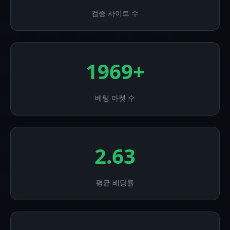
검증 사이트 수
1969+
베팅 마켓 수
2.63
평균 배당률