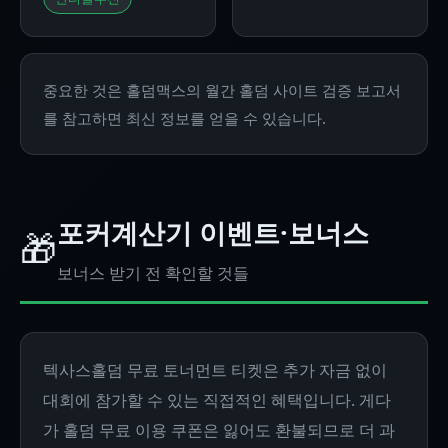
중요한 것은 홀덤맥스의 월간 홀덤 사이트 검증 보고서
를 참고하면 최신 정보를 얻을 수 있습니다.
포커계산기 이벤트·보너스
🎁
보너스 받기 전 확인할 것들
텍사스홀덤 무료 토너먼트 티켓은 추가 자금 없이
대회에 참가할 수 있는 직접적인 혜택입니다. 게다
가 홀덤 무료 이용 쿠폰은 잃어도 환불되므로 더 과