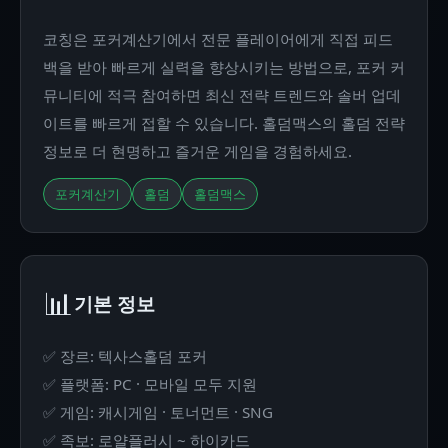
코칭은 포커계산기에서 전문 플레이어에게 직접 피드
백을 받아 빠르게 실력을 향상시키는 방법으로, 포커 커
뮤니티에 적극 참여하면 최신 전략 트렌드와 솔버 업데
이트를 빠르게 접할 수 있습니다. 홀덤맥스의 홀덤 전략
정보로 더 현명하고 즐거운 게임을 경험하세요.
포커계산기
홀덤
홀덤맥스
📊
기본 정보
✅ 장르: 텍사스홀덤 포커
✅ 플랫폼: PC · 모바일 모두 지원
✅ 게임: 캐시게임 · 토너먼트 · SNG
✅ 족보: 로얄플러시 ~ 하이카드