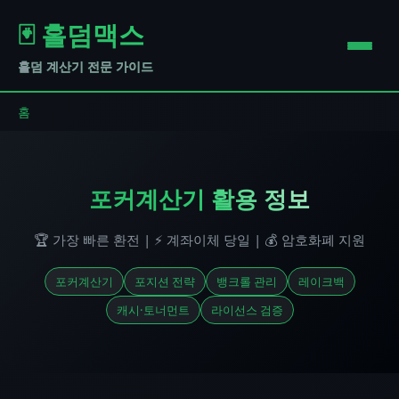
🃏 홀덤맥스
홀덤 계산기 전문 가이드
홈
포커계산기 활용 정보
🏆 가장 빠른 환전 | ⚡ 계좌이체 당일 | 💰 암호화폐 지원
포커계산기
포지션 전략
뱅크롤 관리
레이크백
캐시·토너먼트
라이선스 검증