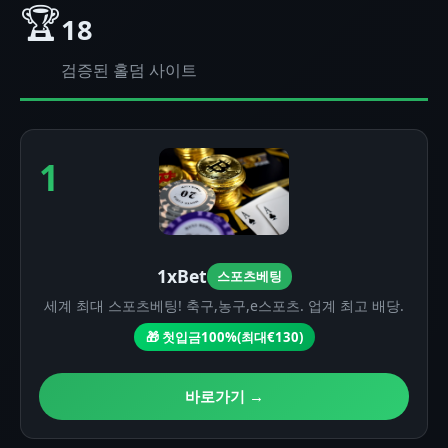
🏆
18
검증된 홀덤 사이트
1
1xBet
스포츠베팅
세계 최대 스포츠베팅! 축구,농구,e스포츠. 업계 최고 배당.
🎁 첫입금100%(최대€130)
바로가기 →