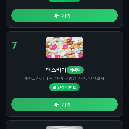
바로가기 →
7
맥스비아
제네릭
카마그라,제네릭 전문! 저렴한 가격. 안전결제.
🎁 3+1 이벤트
바로가기 →