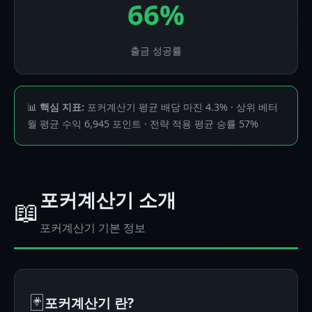
66%
출금 성공률
📊
핵심 지표:
포커계산기 평균 배당 마진 4.3% · 상위 베터
월 평균 수익 6,945 포인트 · 전략 적용 평균 승률 57%
포커계산기 소개
📖
포커계산기 기본 정보
🃏
포커계산기 란?