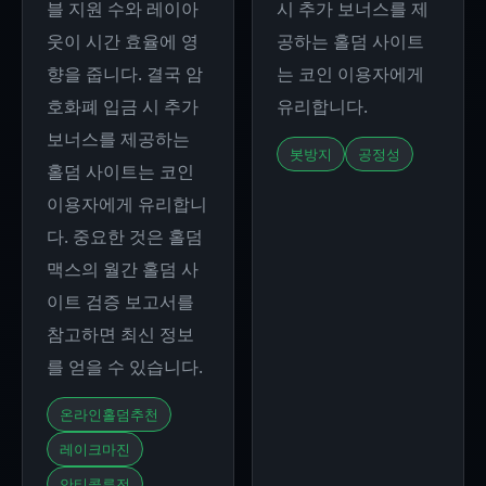
블 지원 수와 레이아
시 추가 보너스를 제
웃이 시간 효율에 영
공하는 홀덤 사이트
향을 줍니다. 결국 암
는 코인 이용자에게
호화폐 입금 시 추가
유리합니다.
보너스를 제공하는
봇방지
공정성
홀덤 사이트는 코인
이용자에게 유리합니
다. 중요한 것은 홀덤
맥스의 월간 홀덤 사
이트 검증 보고서를
참고하면 최신 정보
를 얻을 수 있습니다.
온라인홀덤추천
레이크마진
안티콜루전