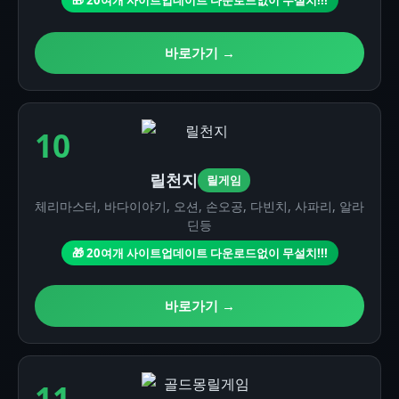
🎁 20여개 사이트업데이트 다운로드없이 무설치!!!
바로가기 →
10
릴천지
릴게임
체리마스터, 바다이야기, 오션, 손오공, 다빈치, 사파리, 알라
딘등
🎁 20여개 사이트업데이트 다운로드없이 무설치!!!
바로가기 →
11