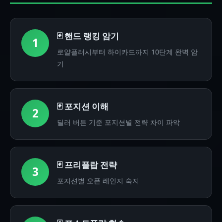
🃏 핸드 랭킹 암기
1
로얄플러시부터 하이카드까지 10단계 완벽 암
기
🃏 포지션 이해
2
딜러 버튼 기준 포지션별 전략 차이 파악
🃏 프리플랍 전략
3
포지션별 오픈 레인지 숙지