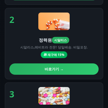
2
정력원
시알리스
시알리스,레비트라 전문! 당일배송. 비밀포장.
🎁 재구매 15%
바로가기 →
3