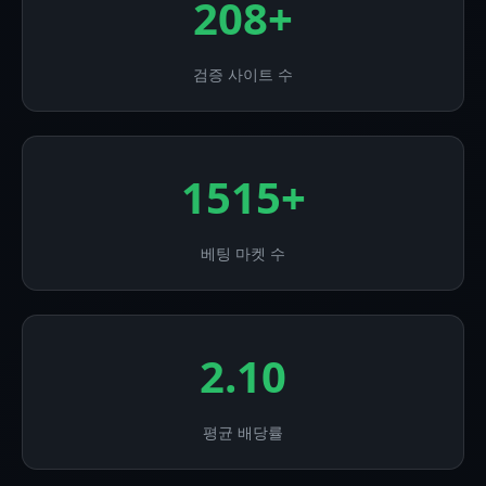
208+
검증 사이트 수
1515+
베팅 마켓 수
2.10
평균 배당률