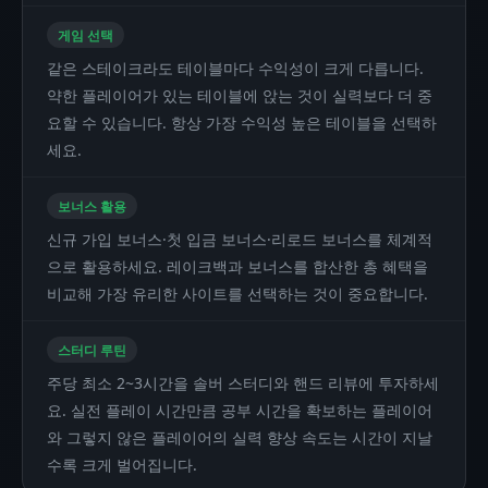
게임 선택
같은 스테이크라도 테이블마다 수익성이 크게 다릅니다.
약한 플레이어가 있는 테이블에 앉는 것이 실력보다 더 중
요할 수 있습니다. 항상 가장 수익성 높은 테이블을 선택하
세요.
보너스 활용
신규 가입 보너스·첫 입금 보너스·리로드 보너스를 체계적
으로 활용하세요. 레이크백과 보너스를 합산한 총 혜택을
비교해 가장 유리한 사이트를 선택하는 것이 중요합니다.
스터디 루틴
주당 최소 2~3시간을 솔버 스터디와 핸드 리뷰에 투자하세
요. 실전 플레이 시간만큼 공부 시간을 확보하는 플레이어
와 그렇지 않은 플레이어의 실력 향상 속도는 시간이 지날
수록 크게 벌어집니다.