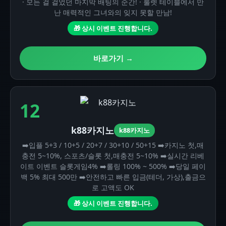
· 모든 걸 걸었던 마지막 배팅의 순간! · 룰렛 테이블에서 만
난 매력적인 그녀와의 잊지 못할 만남!
🎁 상시 이벤트 진행합니다.
바로가기 →
12
k88카지노
k88카지노
➡️입플 5+3 / 10+5 / 20+7 / 30+10 / 50+15 ➡️카지노 첫,매
충전 5~10%, 스포츠/슬롯 첫,매충전 5~10% ➡️실시간 리베
이트 이벤트 슬롯게임4% ➡️롤링 100% ~ 500% ➡️당일 페이
백 5% 최대 500만 ➡️안전하고 빠른 입금(테더, 가상),출금으
로 고액도 OK
🎁 상시 이벤트 진행합니다.