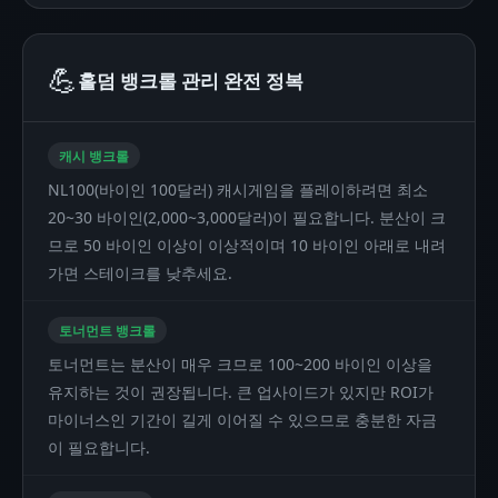
💪
홀덤 뱅크롤 관리 완전 정복
캐시 뱅크롤
NL100(바이인 100달러) 캐시게임을 플레이하려면 최소
20~30 바이인(2,000~3,000달러)이 필요합니다. 분산이 크
므로 50 바이인 이상이 이상적이며 10 바이인 아래로 내려
가면 스테이크를 낮추세요.
토너먼트 뱅크롤
토너먼트는 분산이 매우 크므로 100~200 바이인 이상을
유지하는 것이 권장됩니다. 큰 업사이드가 있지만 ROI가
마이너스인 기간이 길게 이어질 수 있으므로 충분한 자금
이 필요합니다.