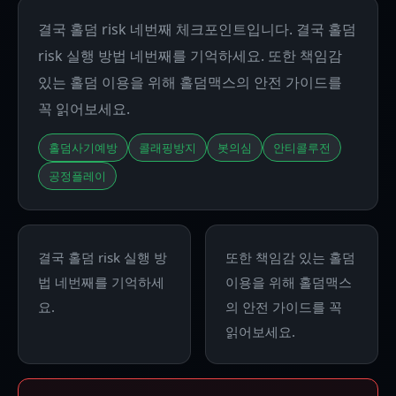
결국 홀덤 risk 네번째 체크포인트입니다. 결국 홀덤
risk 실행 방법 네번째를 기억하세요. 또한 책임감
있는 홀덤 이용을 위해 홀덤맥스의 안전 가이드를
꼭 읽어보세요.
홀덤사기예방
콜래핑방지
봇의심
안티콜루전
공정플레이
결국 홀덤 risk 실행 방
또한 책임감 있는 홀덤
법 네번째를 기억하세
이용을 위해 홀덤맥스
요.
의 안전 가이드를 꼭
읽어보세요.