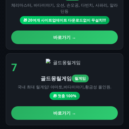
체리마스터, 바다이야기, 오션, 손오공, 다빈치, 사파리, 알라
딘등
🎁 20여개 사이트업데이트 다운로드없이 무설치!!!
바로가기 →
7
골드몽릴게임
릴게임
국내 최대 릴게임! 야마토,바다이야기,황금성 올인원.
🎁 첫충 100%
바로가기 →