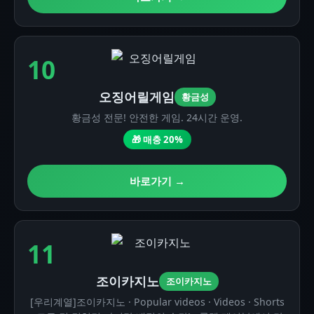
10
오징어릴게임
황금성
황금성 전문! 안전한 게임. 24시간 운영.
🎁 매충 20%
바로가기 →
11
조이카지노
조이카지노
[우리계열]조이카지노 · Popular videos · Videos · Shorts