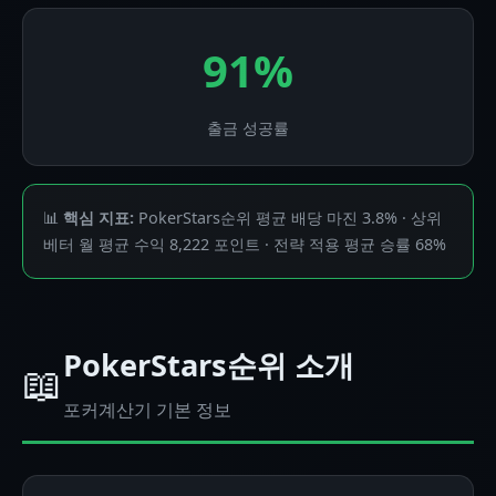
91%
출금 성공률
📊
핵심 지표:
PokerStars순위 평균 배당 마진 3.8% · 상위
베터 월 평균 수익 8,222 포인트 · 전략 적용 평균 승률 68%
PokerStars순위 소개
📖
포커계산기 기본 정보