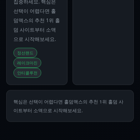
집중하세요. 핵심은
선택이 어렵다면 홀
덤맥스의 추천 1위 홀
덤 사이트부터 소액
으로 시작해보세요.
정선랜드
레이크마진
안티콜루전
핵심은 선택이 어렵다면 홀덤맥스의 추천 1위 홀덤 사
이트부터 소액으로 시작해보세요.