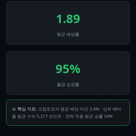
1.89
평균 배당률
95%
출금 성공률
📊
핵심 지표:
크립토포커 평균 배당 마진 3.6% · 상위 베터
월 평균 수익 5,217 포인트 · 전략 적용 평균 승률 54%