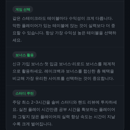
게임 선택
같은 스테이크라도 테이블마다 수익성이 크게 다릅니다.
약한 플레이어가 있는 테이블에 앉는 것이 실력보다 더 중
요할 수 있습니다. 항상 가장 수익성 높은 테이블을 선택하
세요.
보너스 활용
신규 가입 보너스·첫 입금 보너스·리로드 보너스를 체계적
으로 활용하세요. 레이크백과 보너스를 합산한 총 혜택을
비교해 가장 유리한 사이트를 선택하는 것이 중요합니다.
스터디 루틴
주당 최소 2~3시간을 솔버 스터디와 핸드 리뷰에 투자하세
요. 실전 플레이 시간만큼 공부 시간을 확보하는 플레이어
와 그렇지 않은 플레이어의 실력 향상 속도는 시간이 지날
수록 크게 벌어집니다.