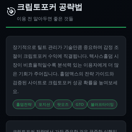
크립토포커 공략법
🎯
이용 전 알아두면 좋은 것들
장기적으로 틸트 관리가 기술만큼 중요하며 감정 조
절이 크립토포커 수익에 직결됩니다. 텍사스홀덤 시
장이 비효율적일수록 분석력 있는 이용자에게 더 많
은 기회가 주어집니다. 홀덤맥스의 전략 가이드와
검증된 사이트로 크립토포커 성공 확률을 높여보세
요.
홀덤전략
포지션
팟오즈
GTO
블러프타이밍
크립토포커 전략에서 가장 중요한 것은 꾸준한 실행입