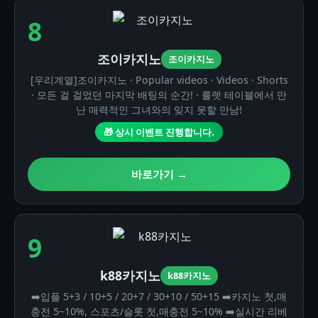
8
조이카지노
조이카지노
[우리계열]조이카지노 · Popular videos · Videos · Shorts
· 모든 걸 걸었던 마지막 배팅의 순간! · 룰렛 테이블에서 만
난 매력적인 그녀와의 잊지 못할 만남!
🎁 상시 이벤트 진행합니다.
바로가기 →
9
k88카지노
k88카지노
➡️입플 5+3 / 10+5 / 20+7 / 30+10 / 50+15 ➡️카지노 첫,매
충전 5~10%, 스포츠/슬롯 첫,매충전 5~10% ➡️실시간 리베