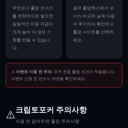
무엇보다 홀덤 보너스
결국 홀덤맥스에서 보
를 전략적으로 쌓으면
너스 비교와 실제 이용
실질적인 이용 자금이
자 후기까지 확인하고
크게 늘어 더 많은 기
홀덤 사이트를 선택하
회를 만들 수 있습니
세요.
다.
⚠️
이벤트 이용 전 주의:
포커 전용 롤링 조건이 적용됩니다.
이벤트 신청 전 반드시 약관을 확인하세요.
크립토포커 주의사항
⚠️
이용 전 알아두면 좋은 주의사항