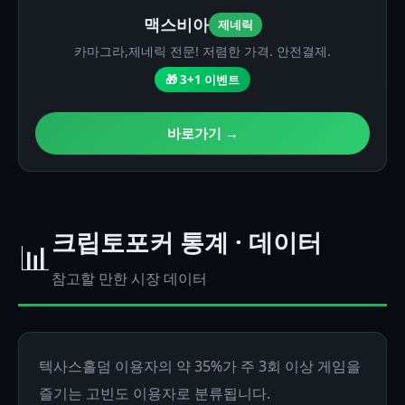
맥스비아
제네릭
카마그라,제네릭 전문! 저렴한 가격. 안전결제.
🎁 3+1 이벤트
바로가기 →
크립토포커 통계 · 데이터
📊
참고할 만한 시장 데이터
텍사스홀덤 이용자의 약 35%가 주 3회 이상 게임을
즐기는 고빈도 이용자로 분류됩니다.