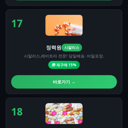
17
정력원
시알리스
시알리스,레비트라 전문! 당일배송. 비밀포장.
🎁 재구매 15%
바로가기 →
18