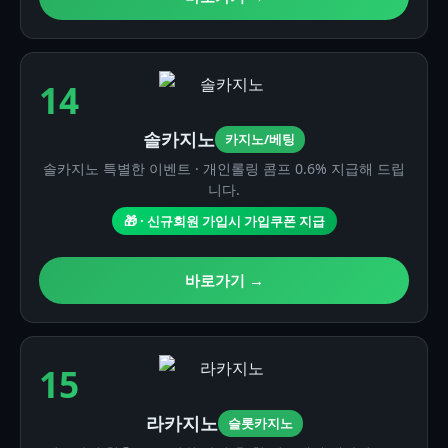
14
솔카지노
카지노/베팅
솔카지노 특별한 이벤트 · 개인롤링 콤프 0.6% 지급해 드립
니다.
🎁 · 신규회원 가입시 가입쿠폰 지급
바로가기 →
15
라카지노
슬롯카지노