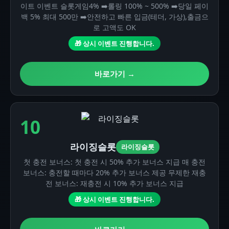
이트 이벤트 슬롯게임4% ➡️롤링 100% ~ 500% ➡️당일 페이
백 5% 최대 500만 ➡️안전하고 빠른 입금(테더, 가상),출금으
로 고액도 OK
🎁 상시 이벤트 진행합니다.
바로가기 →
10
라이징슬롯
라이징슬롯
첫 충전 보너스: 첫 충전 시 50% 추가 보너스 지급 매 충전
보너스: 충전할 때마다 20% 추가 보너스 제공 무제한 재충
전 보너스: 재충전 시 10% 추가 보너스 지급
🎁 상시 이벤트 진행합니다.