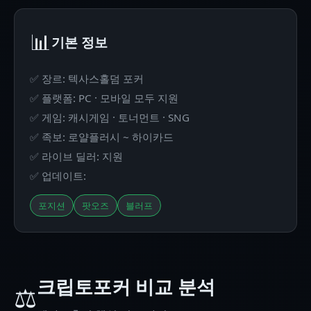
📊
기본 정보
✅ 장르: 텍사스홀덤 포커
✅ 플랫폼: PC · 모바일 모두 지원
✅ 게임: 캐시게임 · 토너먼트 · SNG
✅ 족보: 로얄플러시 ~ 하이카드
✅ 라이브 딜러: 지원
✅ 업데이트:
포지션
팟오즈
블러프
크립토포커 비교 분석
⚖️