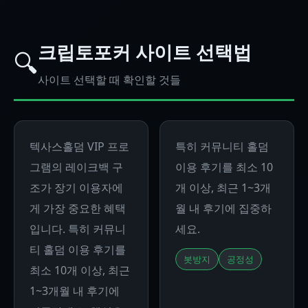
크립토포커 사이트 선택법
🔍
사이트 선택할 때 확인할 것들
텍사스홀덤 VIP 프로
특히 커뮤니티 홀덤
그램의 레이크백 구
이용 후기를 최소 10
조가 장기 이용자에
개 이상, 최근 1~3개
게 가장 중요한 혜택
월 내 후기에 집중하
입니다. 특히 커뮤니
세요.
티 홀덤 이용 후기를
봇방지
공정성
최소 10개 이상, 최근
1~3개월 내 후기에