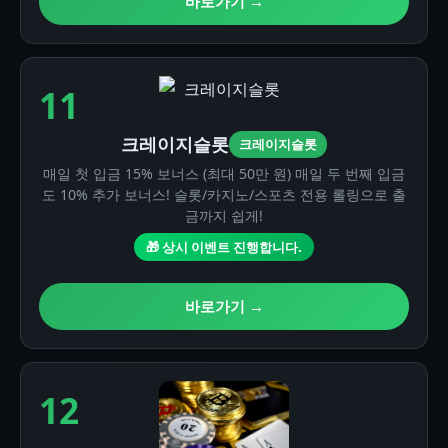
바로가기 →
11
크레이지슬롯
크레이지슬롯
매일 첫 입금 15% 보너스 (최대 50만 원) 매일 두 번째 입금
도 10% 추가 보너스! 슬롯/카지노/스포츠 전용 롤링으로 출
금까지 쉽게!
🎁 상시 이벤트 진행합니다.
바로가기 →
12