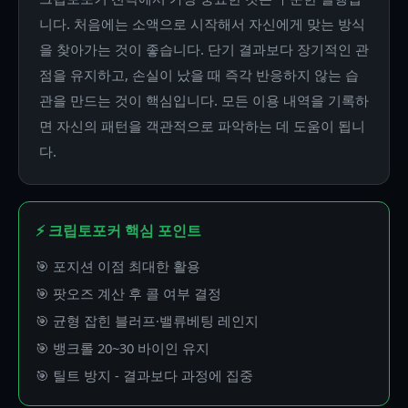
니다. 처음에는 소액으로 시작해서 자신에게 맞는 방식
을 찾아가는 것이 좋습니다. 단기 결과보다 장기적인 관
점을 유지하고, 손실이 났을 때 즉각 반응하지 않는 습
관을 만드는 것이 핵심입니다. 모든 이용 내역을 기록하
면 자신의 패턴을 객관적으로 파악하는 데 도움이 됩니
다.
⚡ 크립토포커 핵심 포인트
🎯 포지션 이점 최대한 활용
🎯 팟오즈 계산 후 콜 여부 결정
🎯 균형 잡힌 블러프·밸류베팅 레인지
🎯 뱅크롤 20~30 바이인 유지
🎯 틸트 방지 - 결과보다 과정에 집중