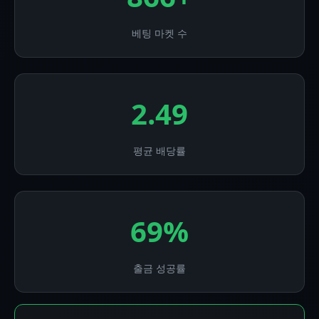
베팅 마켓 수
2.49
평균 배당률
69%
출금 성공률