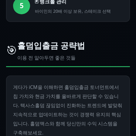
🃏 뱅크롤 관리
5
바이인의 20배 이상 보유, 스테이크 선택
홀덤입출금 공략법
🎯
이용 전 알아두면 좋은 것들
게다가 iCM을 이해하면 홀덤입출금 토너먼트에서
칩 가치와 현금 가치를 올바르게 판단할 수 있습니
다. 텍사스홀덤 끊임없이 진화하는 트렌드에 발맞춰
지속적으로 업데이트하는 것이 경쟁력 유지의 핵심
입니다. 홀덤맥스와 함께 당신만의 수익 시스템을
구축해보세요.