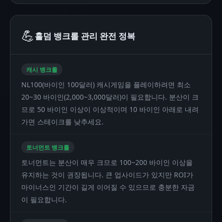
💪
홀덤 뱅크롤 관리 완전 정복
캐시 뱅크롤
NL100(바이인 100달러) 캐시게임을 플레이하려면 최소
20~30 바이인(2,000~3,000달러)이 필요합니다. 분산이 크
므로 50 바이인 이상이 이상적이며 10 바이인 아래로 내려
가면 스테이크를 낮추세요.
토너먼트 뱅크롤
토너먼트는 분산이 매우 크므로 100~200 바이인 이상을
유지하는 것이 권장됩니다. 큰 업사이드가 있지만 ROI가
마이너스인 기간이 길게 이어질 수 있으므로 충분한 자금
이 필요합니다.