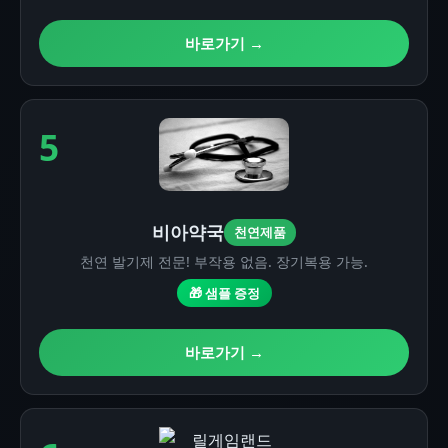
바로가기 →
5
비아약국
천연제품
천연 발기제 전문! 부작용 없음. 장기복용 가능.
🎁 샘플 증정
바로가기 →