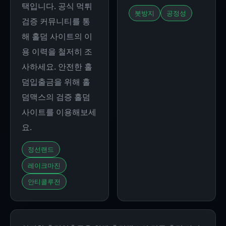
택입니다. 공식 먹튀
봇방지
공정성
검증 커뮤니티를 통
해 홀덤 사이트의 이
용 이력을 철저히 조
사하세요. 안전한 홀
덤입출금을 위해 홀
덤맥스의 검증 홀덤
사이트를 이용해보세
요.
정선랜드
레이크마진
안티콜루전