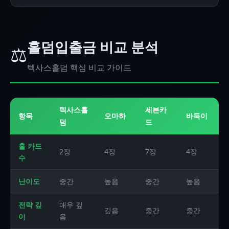
홀덤입출금 비교 분석
⚖️
텍사스홀덤 핵심 비교 가이드
텍사스홀
세븐카
항목
오마하
바둑이
덤
드
홀 카드
2장
4장
7장
4장
수
난이도
중간
높음
중간
높음
전략 깊
매우 깊
깊음
중간
중간
이
음