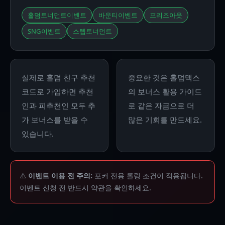
홀덤토너먼트이벤트
바운티이벤트
프리즈아웃
SNG이벤트
스텝토너먼트
실제로 홀덤 친구 추천
중요한 것은 홀덤맥스
코드로 가입하면 추천
의 보너스 활용 가이드
인과 피추천인 모두 추
로 같은 자금으로 더
가 보너스를 받을 수
많은 기회를 만드세요.
있습니다.
⚠️
이벤트 이용 전 주의:
포커 전용 롤링 조건이 적용됩니다.
이벤트 신청 전 반드시 약관을 확인하세요.