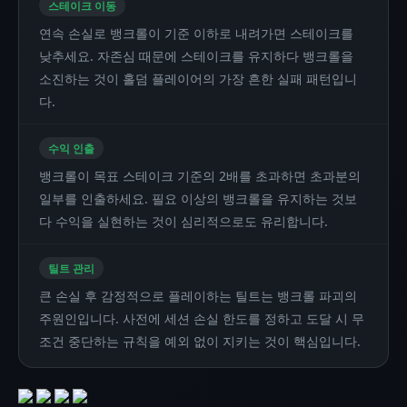
스테이크 이동
연속 손실로 뱅크롤이 기준 이하로 내려가면 스테이크를
낮추세요. 자존심 때문에 스테이크를 유지하다 뱅크롤을
소진하는 것이 홀덤 플레이어의 가장 흔한 실패 패턴입니
다.
수익 인출
뱅크롤이 목표 스테이크 기준의 2배를 초과하면 초과분의
일부를 인출하세요. 필요 이상의 뱅크롤을 유지하는 것보
다 수익을 실현하는 것이 심리적으로도 유리합니다.
틸트 관리
큰 손실 후 감정적으로 플레이하는 틸트는 뱅크롤 파괴의
주원인입니다. 사전에 세션 손실 한도를 정하고 도달 시 무
조건 중단하는 규칙을 예외 없이 지키는 것이 핵심입니다.