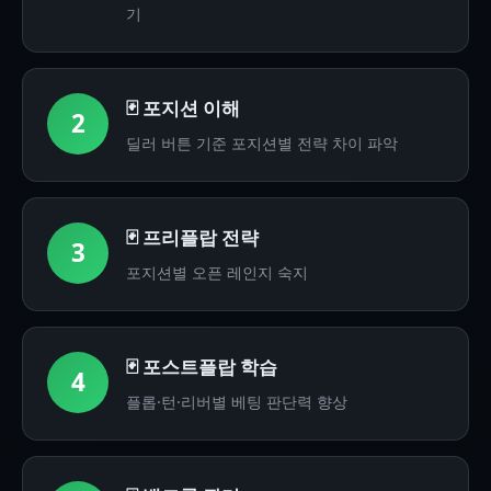
기
🃏 포지션 이해
2
딜러 버튼 기준 포지션별 전략 차이 파악
🃏 프리플랍 전략
3
포지션별 오픈 레인지 숙지
🃏 포스트플랍 학습
4
플롭·턴·리버별 베팅 판단력 향상