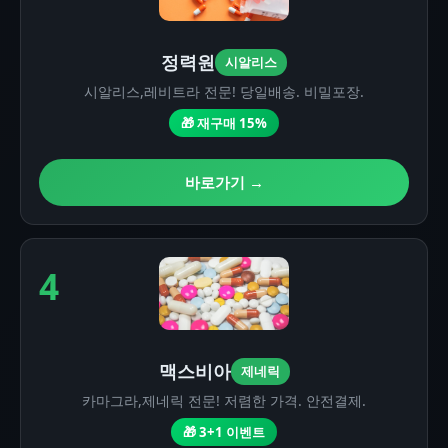
정력원
시알리스
시알리스,레비트라 전문! 당일배송. 비밀포장.
🎁 재구매 15%
바로가기 →
4
맥스비아
제네릭
카마그라,제네릭 전문! 저렴한 가격. 안전결제.
🎁 3+1 이벤트