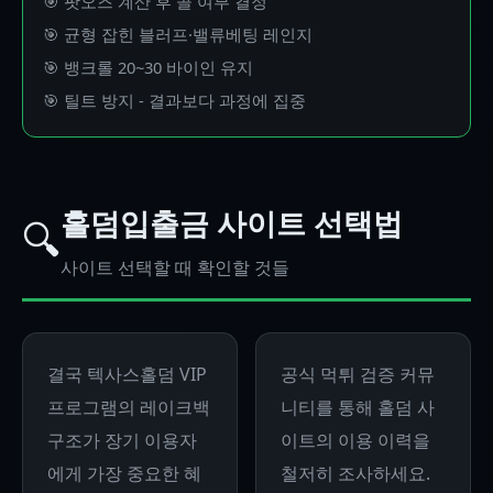
🎯 팟오즈 계산 후 콜 여부 결정
🎯 균형 잡힌 블러프·밸류베팅 레인지
🎯 뱅크롤 20~30 바이인 유지
🎯 틸트 방지 - 결과보다 과정에 집중
홀덤입출금 사이트 선택법
🔍
사이트 선택할 때 확인할 것들
결국 텍사스홀덤 VIP
공식 먹튀 검증 커뮤
프로그램의 레이크백
니티를 통해 홀덤 사
구조가 장기 이용자
이트의 이용 이력을
에게 가장 중요한 혜
철저히 조사하세요.