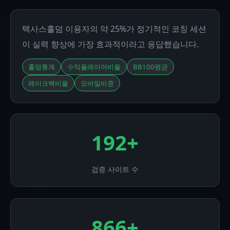
텍사스홀덤 이용자의 약 25%가 정기적인 코칭 세션
이 실력 향상에 가장 효과적이라고 응답했습니다.
홀덤통계
수익플레이어비율
BB100평균
레이크백비율
모바일비중
192+
검증 사이트 수
866+